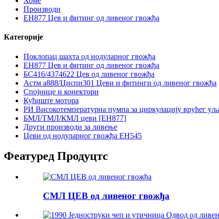
Хоме
Производи
ЕН877 Цев и фитинг од ливеног гвожђа
Категорије
Поклопац шахта од нодуларног гвожђа
ЕН877 Цев и фитинг од ливеног гвожђа
БС416/4374622 Цев од ливеног гвожђа
Астм а888/Циспи301 Цеви и фитинги од ливеног гвожђа
Спојнице и конектори
Кућиште мотора
РИ Високотемпературна пумпа за циркулацију врућег уља
БМЛ/ТМЛ/КМЛ цеви [ЕН877]
Други производи за ливење
Цеви од нодуларног гвожђа ЕН545
Феатуред Продуцтс
СМЛ ЦЕВ од ливеног гвожђа