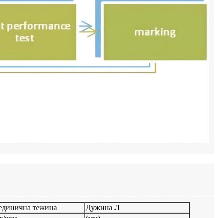
единична тежина
Дужина Л