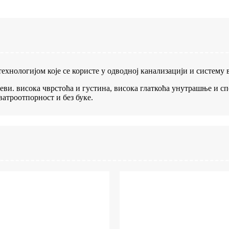
хнологијом које се користе у одводној канализацији и систему
цеви. висока чврстоћа и густина, висока глаткоћа унутрашње и с
ватроотпорност и без буке.