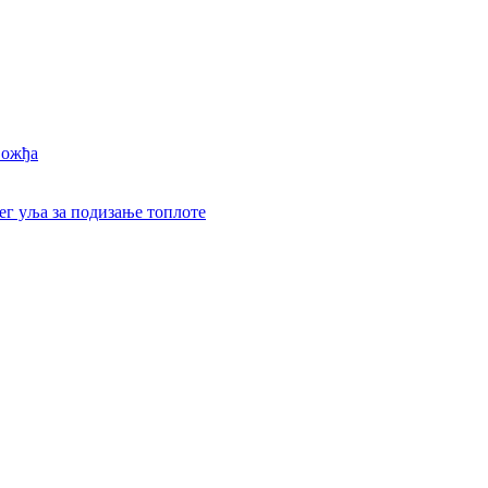
вожђа
ег уља за подизање топлоте