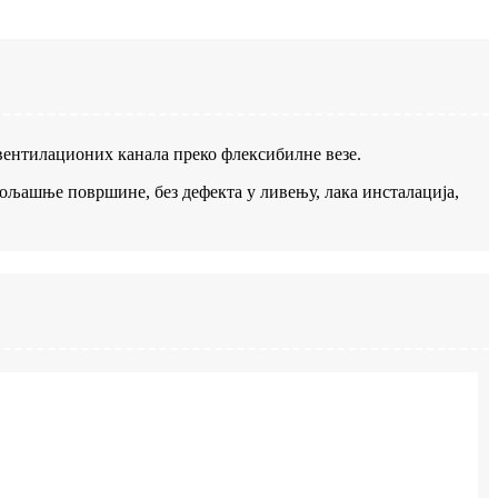
 вентилационих канала преко флексибилне везе.
пољашње површине, без дефекта у ливењу, лака инсталација,