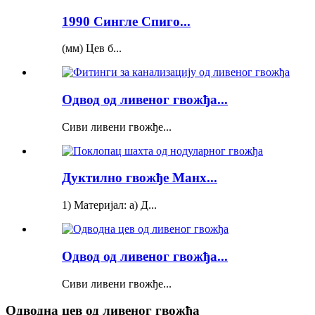
1990 Сингле Спиго...
(мм) Цев б...
Одвод од ливеног гвожђа...
Сиви ливени гвожђе...
Дуктилно гвожђе Манх...
1) Материјал: а) Д...
Одвод од ливеног гвожђа...
Сиви ливени гвожђе...
Одводна цев од ливеног гвожђа