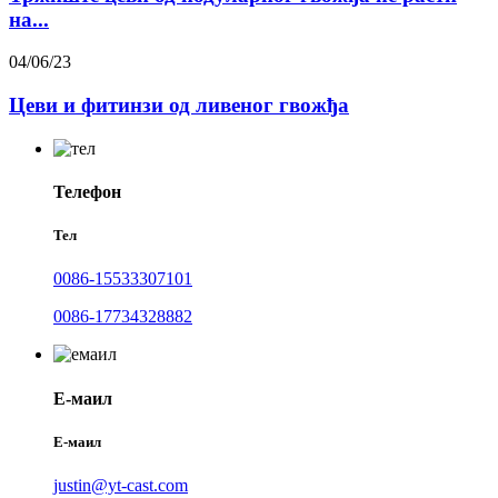
на...
04/06/23
Цеви и фитинзи од ливеног гвожђа
Телефон
Тел
0086-15533307101
0086-17734328882
Е-маил
Е-маил
justin@yt-cast.com