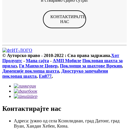
и стварамо сјајно сутра!
КОНТАКТИРАЈТЕ
НАС
© Ауторско право - 2010-2022 : Сва права задржана.
Хот
Продуцтс
-
Мапа сајта
-
АМП Мобиле
Поклопац шахта за
прилаз
,
Ги Манхоле Цовер
,
Поклопци за шахтове Врекин
,
Димензије поклопца шахта
,
Двоструко запечаћени
поклопац шахта
,
Ен877
,
Контактирајте нас
Адреса: јужно од села Ксинлидиан, град Датонг, град
Вуан, Хандан Хебеи, Кина.