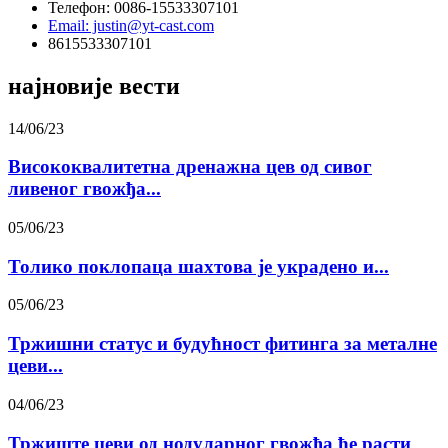
Телефон: 0086-15533307101
Email: justin@yt-cast.com
8615533307101
најновије вести
14/06/23
Висококвалитетна дренажна цев од сивог
ливеног гвожђа...
05/06/23
Толико поклопаца шахтова је украдено и...
05/06/23
Тржишни статус и будућност фитинга за металне
цеви...
04/06/23
Тржиште цеви од нодуларног гвожђа ће расти