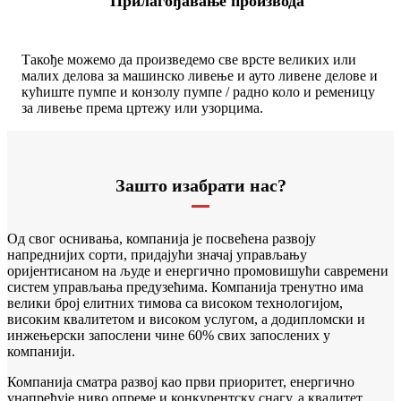
Прилагођавање производа
Такође можемо да произведемо све врсте великих или
малих делова за машинско ливење и ауто ливене делове и
кућиште пумпе и конзолу пумпе / радно коло и ременицу
за ливење према цртежу или узорцима.
Зашто изабрати нас?
Од свог оснивања, компанија је посвећена развоју
напреднијих сорти, придајући значај управљању
оријентисаном на људе и енергично промовишући савремени
систем управљања предузећима. Компанија тренутно има
велики број елитних тимова са високом технологијом,
високим квалитетом и високом услугом, а додипломски и
инжењерски запослени чине 60% свих запослених у
компанији.
Компанија сматра развој као први приоритет, енергично
унапређује ниво опреме и конкурентску снагу, а квалитет