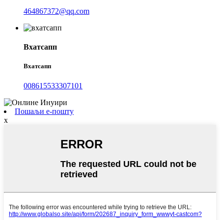
464867372@qq.com
Вхатсапп
Вхатсапп
008615533307101
Пошаљи е-пошту
x