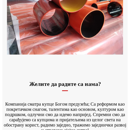
Желите да радите са нама?
Компанија сматра купце Богом предузећа; Са реформом као
покретачком снагом, талентима као основом, културом као
подршком, одлучни смо да идемо напријед. Спремни смо да
сарађујемо са купцима и пријатељима из целог света на
обострану корист, радимо заједно, тражимо заједнички развој