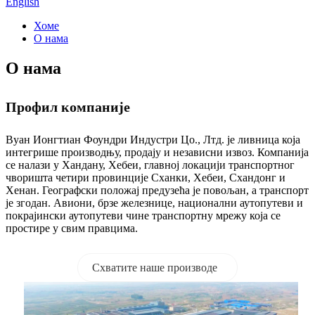
English
Хоме
О нама
О нама
Профил компаније
Вуан Ионгтиан Фоундри Индустри Цо., Лтд. је ливница која
интегрише производњу, продају и независни извоз. Компанија
се налази у Хандану, Хебеи, главној локацији транспортног
чворишта четири провинције Сханки, Хебеи, Схандонг и
Хенан. Географски положај предузећа је повољан, а транспорт
је згодан. Авиони, брзе железнице, национални аутопутеви и
покрајински аутопутеви чине транспортну мрежу која се
простире у свим правцима.
Схватите наше производе