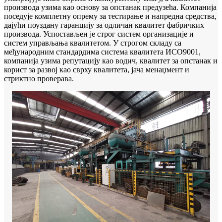
производа узима као основу за опстанак предузећа. Компанија
поседује комплетну опрему за тестирање и напредна средства,
дајући поуздану гаранцију за одличан квалитет фабричких
производа. Успостављен је строг систем организације и
систем управљања квалитетом. У строгом складу са
међународним стандардима система квалитета ИСО9001,
компанија узима репутацију као водич, квалитет за опстанак и
корист за развој као сврху квалитета, јача менаџмент и
стриктно проверава.