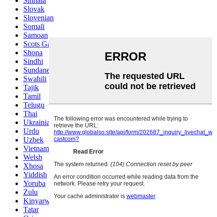
Sinhala
Slovak
Slovenian
Somali
Samoan
Scots Gaelic
Shona
Sindhi
Sundanese
Swahili
Tajik
Tamil
Telugu
Thai
Ukrainian
Urdu
Uzbek
Vietnamese
Welsh
Xhosa
Yiddish
Yoruba
Zulu
Kinyarwanda
Tatar