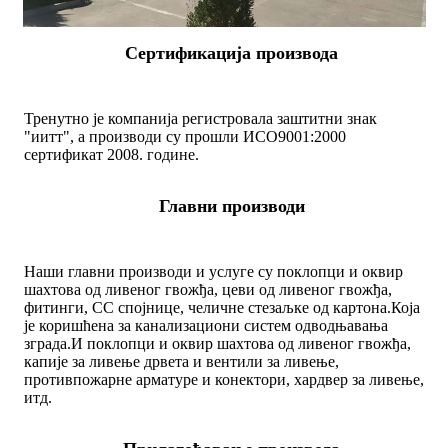
Сертификација производа
Тренутно је компанија регистровала заштитни знак
"иитт", а производи су прошли ИСО9001:2000
сертификат 2008. године.
Главни производи
Наши главни производи и услуге су поклопци и оквир
шахтова од ливеног гвожђа, цеви од ливеног гвожђа,
фитинги, СС спојнице, челичне стезаљке од картона.
Која
је коришћена за канализациони систем одводњавања
зграда.
И поклопци и оквир шахтова од ливеног гвожђа,
капије за ливење дрвета и вентили за ливење,
противпожарне арматуре и конектори, хардвер за ливење,
итд.