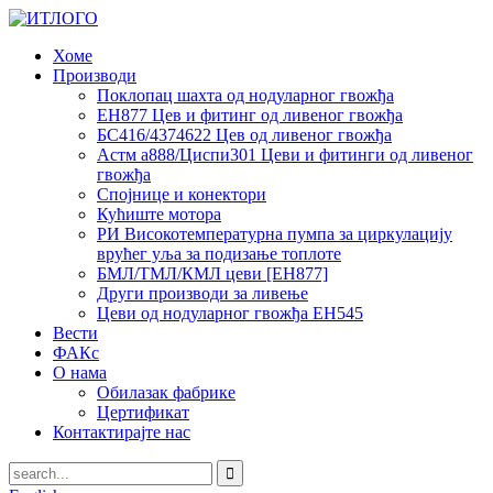
Хоме
Производи
Поклопац шахта од нодуларног гвожђа
ЕН877 Цев и фитинг од ливеног гвожђа
БС416/4374622 Цев од ливеног гвожђа
Астм а888/Циспи301 Цеви и фитинги од ливеног
гвожђа
Спојнице и конектори
Кућиште мотора
РИ Високотемпературна пумпа за циркулацију
врућег уља за подизање топлоте
БМЛ/ТМЛ/КМЛ цеви [ЕН877]
Други производи за ливење
Цеви од нодуларног гвожђа ЕН545
Вести
ФАКс
О нама
Обилазак фабрике
Цертификат
Контактирајте нас